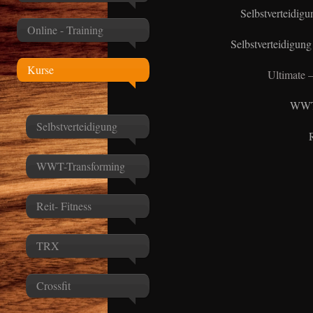
Selbstverteidigu
Online - Training
S
elbstverteidigung
Kurse
Ultimate 
WWT 
Selbstverteidigung
WWT-Transforming
Reit- Fitness
TRX
Crossfit