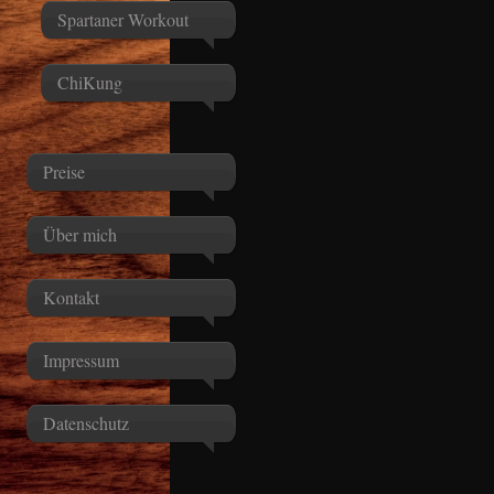
Spartaner Workout
ChiKung
Preise
Über mich
Kontakt
Impressum
Datenschutz