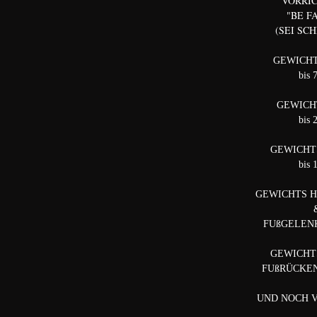
VORRI
"BE F
(SEI SC
GEWICH
bis 
GEWICH
bis 
GEWICHT
bis 
GEWICHTS 
FUßGELENK 
GEWICHT
FUßRÜCKEN b
UND NOCH 