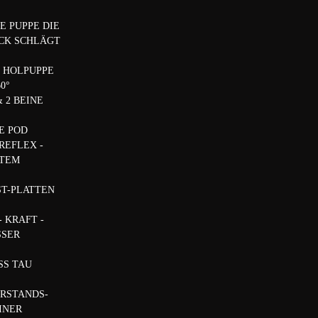
E PUPPE DIE
CK SCHLÄGT
 HOLPUPPE
60°
& 2 BEINE
E POD
 REFLEX -
STEM
ST-PLATTEN
- KRAFT -
SSER
SS TAU
ERSTANDS-
INER