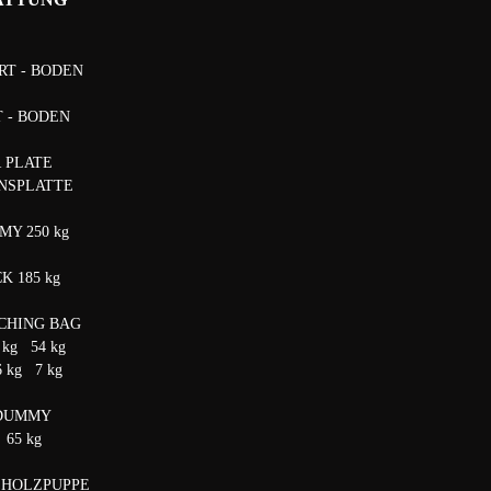
RT - BODEN
T - BODEN
 PLATE
ONSPLATTE
Y 250 kg
K 185 kg
CHING BAG
 kg 54 kg
6 kg 7 kg
DUMMY
 65 kg
 HOLZPUPPE