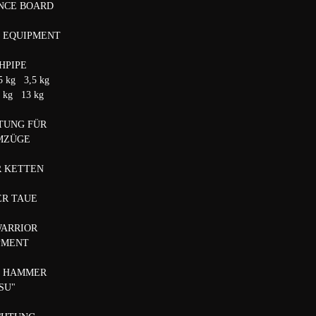
NCE BOARD
E EQUIPMENT
HPIPE
5 kg 3,5 kg
2 kg 13 kg
TUNG FÜR
MZÜGE
R KETTEN
ER TAUE
WARRIOR
PMENT
T HAMMER
ISU"