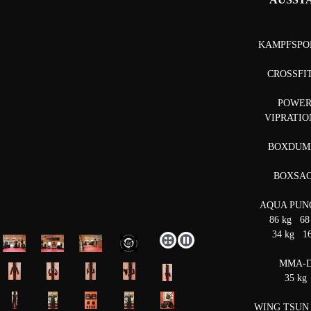
KAMPFSPO
CROSSFI
POWER
VIPRATI
BOXDUMM
BOXSAC
AQUA PUN
86 kg 68
34 kg 1
MMA-
35 kg
WING TSUN