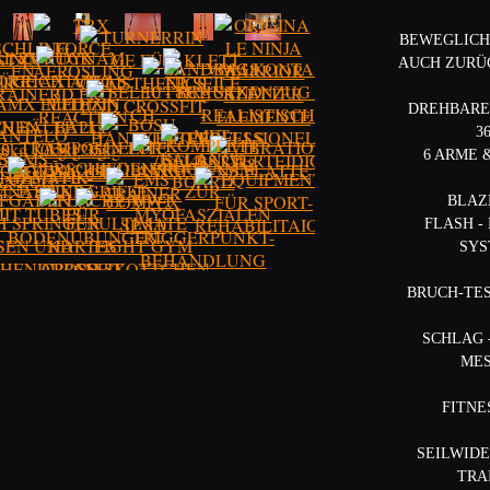
BEWEGLICH
AUCH ZURÜ
DREHBARE
3
6 ARME 
BLAZ
FLASH -
SY
BRUCH-TE
SCHLAG 
ME
FITNE
SEILWID
TRA