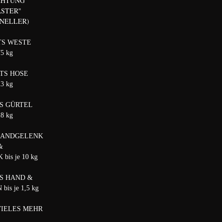
CHTUNG
ASTER"
HNELLER)
TS WESTE
75 kg
TS HOSE
23 kg
S GÜRTEL
18 kg
HANDGELENK
&
bis je 10 kg
S HAND &
is je 1,5 kg
VIELES MEHR