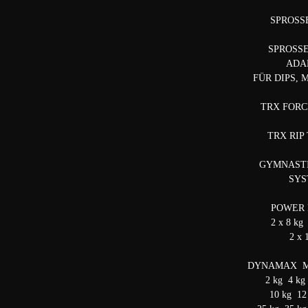
SPROS
SPROSS
ADA
FÜR DIPS, 
TRX FOR
TRX RIP
GYMNASTI
SY
POWER
2 x 8 kg
2 x 
DYNAMAX M
2 kg 4 kg
10 kg 12