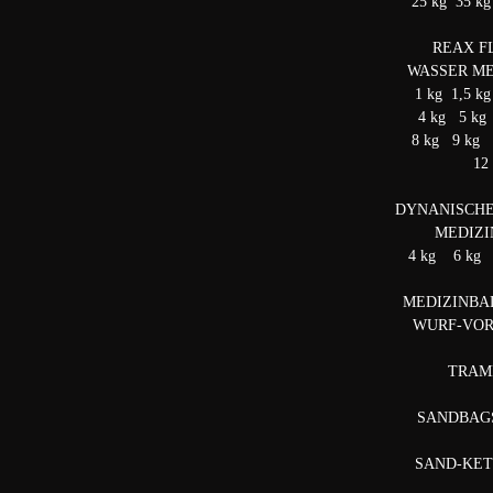
25 kg 35 kg
REAX F
WASSER M
1 kg 1,5 k
4 kg 5 kg
8 kg 9 kg 
12
DYNANISCH
MEDIZ
4 kg 6 kg
MEDIZINBA
WURF-VO
TRAM
SANDBAGS 
SAND-KE