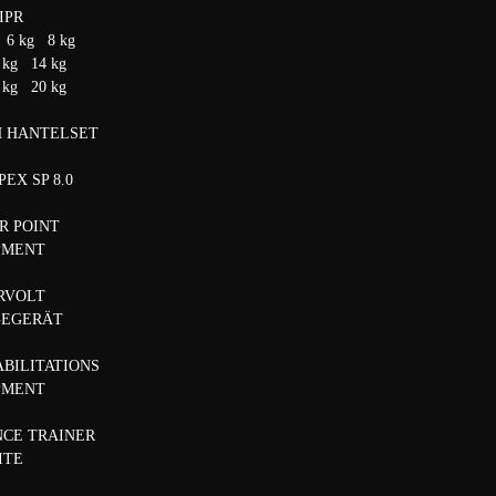
IPR
 6 kg 8 kg
 kg 14 kg
 kg 20 kg
H HANTELSET
EX SP 8.0
R POINT
PMENT
RVOLT
GEGERÄT
ABILITATIONS
PMENT
NCE TRAINER
ITE