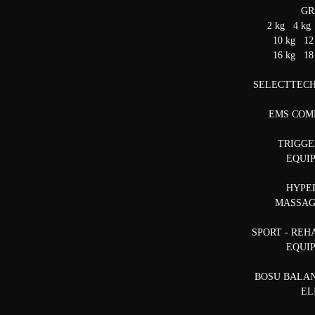
GR
2 kg 4 kg
10 kg 12
16 kg 18
SELECTTEC
EMS COMP
TRIGGE
EQUI
HYPE
MASSA
SPORT - REH
EQUI
BOSU BALA
EL