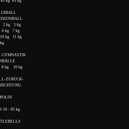
 45 kg 65 kg
LUIBALL
EDIZINBALL
g 2 kg 3 kg
 6 kg 7 kg
10 kg 11 kg
 kg
E GYMNASTIK
INBÄLLE
 8 kg 10 kg
LL-ZURÜCK-
RRICHTUNG
POLIN
10 - 85 kg
TTLEBELLS