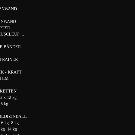
SENWAND
ENWAND-
PTER
MUSCLEUP ...
CE BÄNDER
 TRAINER
K - KRAFT
STEM
 KETTEN
 2 x 12 kg
16 kg
EDIZINBALL
 6 kg 8 kg
 kg 14 kg